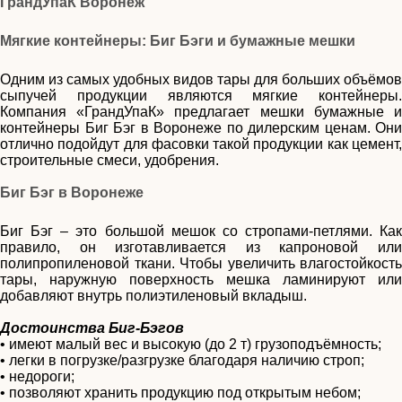
ГрандУпаК Воронеж
Мягкие контейнеры: Биг Бэги и бумажные мешки
Одним из самых удобных видов тары для больших объёмов
сыпучей продукции являются мягкие контейнеры.
Компания «ГрандУпаК» предлагает мешки бумажные и
контейнеры Биг Бэг в Воронеже по дилерским ценам. Они
отлично подойдут для фасовки такой продукции как цемент,
строительные смеси, удобрения.
Биг Бэг в Воронеже
Биг Бэг – это большой мешок со стропами-петлями. Как
правило, он изготавливается из капроновой или
полипропиленовой ткани. Чтобы увеличить влагостойкость
тары, наружную поверхность мешка ламинируют или
добавляют внутрь полиэтиленовый вкладыш.
Достоинства Биг-Бэгов
•
имеют малый вес и высокую (до 2 т) грузоподъёмность;
•
легки в погрузке/разгрузке благодаря наличию строп;
•
недороги;
•
позволяют хранить продукцию под открытым небом;