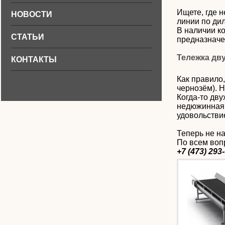
Ищете, где 
НОВОСТИ
линии по дил
В наличии к
СТАТЬИ
предназначе
Тележка дв
КОНТАКТЫ
Как правило,
чернозём). Н
Когда-то дв
недюжинная 
удовольствие
Теперь не на
По всем воп
+7 (473) 293