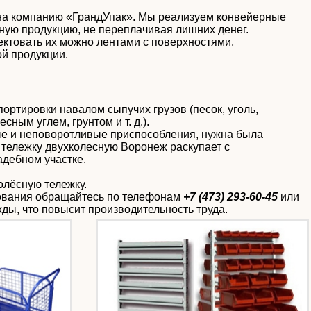
 на компанию «ГрандУпак». Мы реализуем конвейерные
нную продукцию, не переплачивая лишних денег.
ктовать их можно лентами с поверхностями,
й продукции.
ортировки навалом сыпучих грузов (песок, уголь,
сным углем, грунтом и т. д.).
ые и неповоротливые приспособления, нужна была
 тележку двухколесную Воронеж раскупает с
адебном участке.
олёсную тележку.
дования обращайтесь по телефонам
+7 (473) 293-60-45
или
ы, что повысит производительность труда.