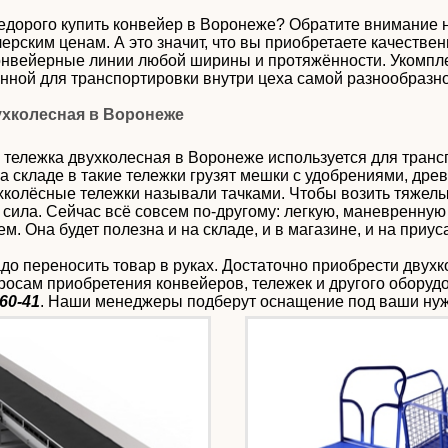
недорого купить конвейер в Воронеже? Обратите внимание
ерским ценам. А это значит, что вы приобретаете качестве
онвейерные линии любой ширины и протяжённости. Укомпле
нной для транспортировки внутри цеха самой разнообразно
ухколесная в Воронеже
 тележка двухколесная в Воронеже используется для трансп
а складе в такие тележки грузят мешки с удобрениями, древе
ухколёсные тележки называли тачками. Чтобы возить тяжел
сила. Сейчас всё совсем по-другому: легкую, маневренную
м. Она будет полезна и на складе, и в магазине, и на приус
до переносить товар в руках. Достаточно приобрести двухк
росам приобретения конвейеров, тележек и другого обору
-60-41
. Наши менеджеры подберут оснащение под ваши нужд